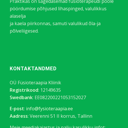
Praktikas on sagedasemad füsioterapeudi poole
pöördumise põhjused lihaspinged, valulikkus
alaselja
ja kaela piirkonnas, samuti valulikud õla-ja
põlveliigesed.
KONTAKTANDMED
OÜ Füsioteraapia Kliinik
Registrikood
: 12149635
Swedbank
: EE082200221053152027
E-post
:
info@fysioteraapia.ee
Aadress
: Veerenni 51 II korrus, Tallinn
Meie meediakajastus ja palju kasulikku infot: