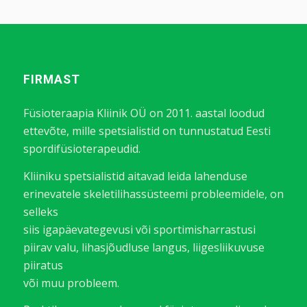
FIRMAST
Füsioteraapia Kliinik OÜ on 2011. aastal loodud
ettevõte, mille spetsialistid on tunnustatud Eesti
spordifüsioterapeudid.
Kliiniku spetsialistid aitavad leida lahenduse
erinevatele skeletilihassüsteemi probleemidele, on
selleks
siis igapäevategevusi või sportimisharrastusi
piirav valu, lihasjõudluse langus, liigesliikuvuse
piiratus
või muu probleem.