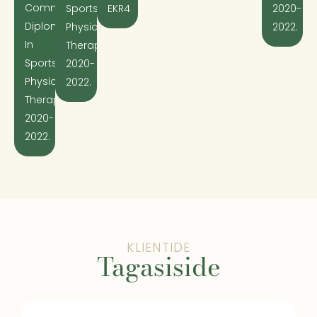
Committee
Sports
EKR4
2020-
Diploma
Physical
2022.
In
Therapies
Sports
2020-
Physical
2022.
Therapies
2020-
2022.
KLIENTIDE
Tagasiside