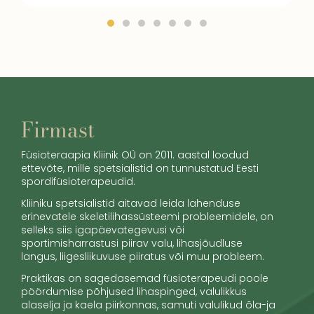
Firmast
Füsioteraapia Kliinik OÜ on 2011. aastal loodud
ettevõte, mille spetsialistid on tunnustatud Eesti
spordifüsioterapeudid.
Kliiniku spetsialistid aitavad leida lahenduse
erinevatele skeletilihassüsteemi probleemidele, on
selleks siis igapäevategevusi või
sportimisharrastusi piirav valu, lihasjõudluse
langus, liigesliikuvuse piiratus või muu probleem.
Praktikas on sagedasemad füsioterapeudi poole
pöördumise põhjused lihaspinged, valulikkus
alaselja ja kaela piirkonnas, samuti valulikud õla-ja