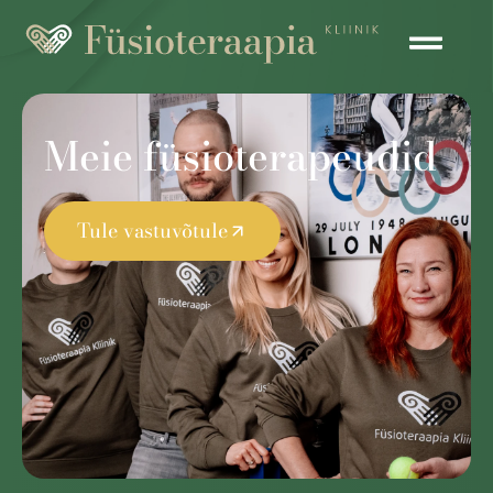
Meie füsioterapeudid
Tule vastuvõtule