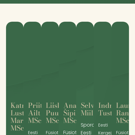
Katre
Priit
Liisbet
Anastassia
Selve
Indrek
Lauri
Lust-
Ailt
Puust
Šipilova
Miil
Tustit
Rann
Mardna
MSc
MSc
MSc
MSc
Spordimassaažiterapeu
Eesti
MSc
Füsioterapeut
Eesti
Eesti
Füsioterapeut
Füsioter
Kergejõustikuliid