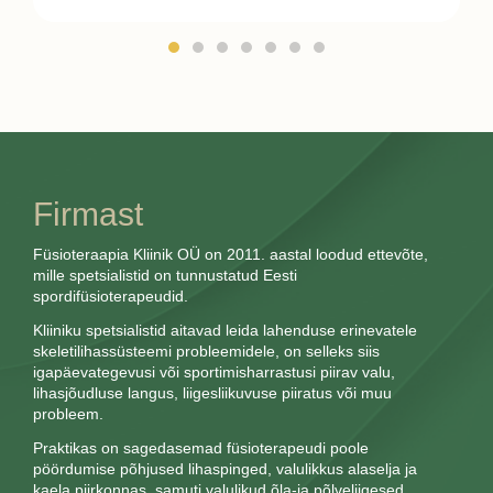
Firmast
Füsioteraapia Kliinik OÜ on 2011. aastal loodud ettevõte,
mille spetsialistid on tunnustatud Eesti
spordifüsioterapeudid.
Kliiniku spetsialistid aitavad leida lahenduse erinevatele
skeletilihassüsteemi probleemidele, on selleks siis
igapäevategevusi või sportimisharrastusi piirav valu,
lihasjõudluse langus, liigesliikuvuse piiratus või muu
probleem.
Praktikas on sagedasemad füsioterapeudi poole
pöördumise põhjused lihaspinged, valulikkus alaselja ja
kaela piirkonnas, samuti valulikud õla-ja põlveliigesed.