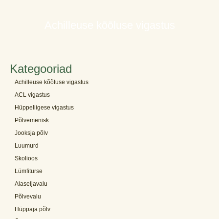
Achilleuse kõõluse vigastus
Kategooriad
Achilleuse kõõluse vigastus
ACL vigastus
Hüppeliigese vigastus
Põlvemenisk
Jooksja põlv
Luumurd
Skolioos
Lümfiturse
Alaseljavalu
Põlvevalu
Hüppaja põlv