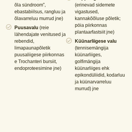
õla sündroom”,
(erinevad sidemete
ebastabiilsus, rangluu ja
vigastused,
õlavarreluu murrud jne)
kannakõõluse põletik;
pöia piirkonnas
Puusavalu
(reie
plantaarfastsiit jne)
lähendajate venitused ja
rebendid,
Küünarliigese valu
limapaunapõletik
(tennisemängija
puusaliigese piirkonnas
küünarliiges,
e Trochanteri bursiit,
golfimängija
endoproteesimine jne)
küünarliiges ehk
epikondüliidid, kodarluu
ja küünarvarreluu
murrud) jne