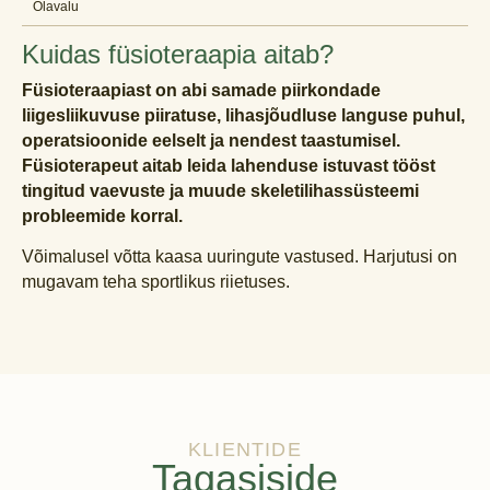
Õlavalu
Kuidas füsioteraapia aitab?
Füsioteraapiast on abi samade piirkondade
liigesliikuvuse piiratuse, lihasjõudluse languse puhul,
operatsioonide eelselt ja nendest taastumisel.
Füsioterapeut aitab leida lahenduse istuvast tööst
tingitud vaevuste ja muude skeletilihassüsteemi
probleemide korral.
Võimalusel võtta kaasa uuringute vastused. Harjutusi on
mugavam teha sportlikus riietuses.
KLIENTIDE
Tagasiside