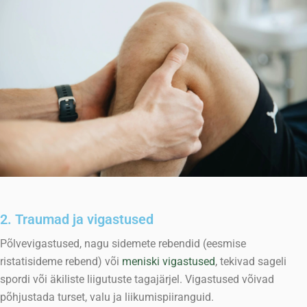
2. Traumad ja vigastused
Põlvevigastused, nagu sidemete rebendid (eesmise
ristatisideme rebend) või
meniski vigastused
, tekivad sageli
spordi või äkiliste liigutuste tagajärjel. Vigastused võivad
põhjustada turset, valu ja liikumispiiranguid.