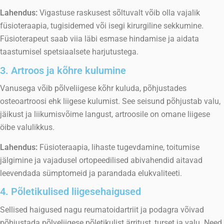
Lahendus:
Vigastuse raskusest sõltuvalt võib olla vajalik
füsioteraapia, tugisidemed või isegi kirurgiline sekkumine.
Füsioterapeut saab viia läbi esmase hindamise ja aidata
taastumisel spetsiaalsete harjutustega.
3. Artroos ja kõhre kulumine
Vanusega võib põlveliigese kõhr kuluda, põhjustades
osteoartroosi ehk liigese kulumist. See seisund põhjustab valu,
jäikust ja liikumisvõime langust, artroosile on omane liigese
öibe valulikkus.
Lahendus:
Füsioteraapia, lihaste tugevdamine, toitumise
jälgimine ja vajadusel ortopeedilised abivahendid aitavad
leevendada sümptomeid ja parandada elukvaliteeti.
4. Põletikulised liigesehaigused
Sellised haigused nagu reumatoidartriit ja podagra võivad
põhjustada põlveliigese põletikulist ärritust, turset ja valu. Need