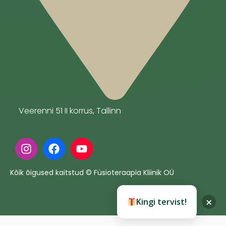
Veerenni 51 II korrus, Tallinn
Kõik õigused kaitstud © Füsioteraapia Kliinik OÜ
×
Kingi tervist!