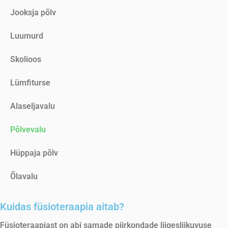
Jooksja põlv
Luumurd
Skolioos
Lümfiturse
Alaseljavalu
Põlvevalu
Hüppaja põlv
Õlavalu
Kuidas füsioteraapia aitab?
Füsioteraapiast on abi samade piirkondade liigesliikuvuse