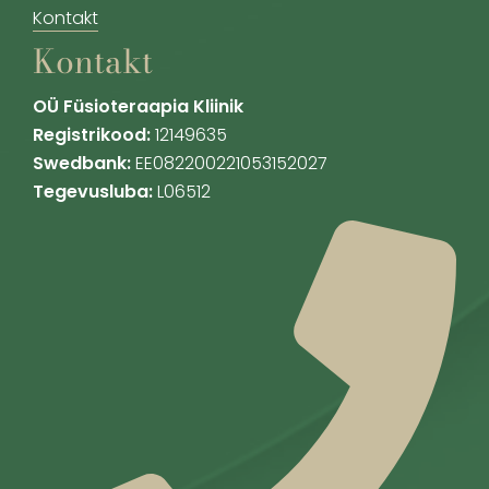
Kontakt
Kontakt
OÜ Füsioteraapia Kliinik
Registrikood:
12149635
Swedbank:
EE082200221053152027
Tegevusluba:
L06512