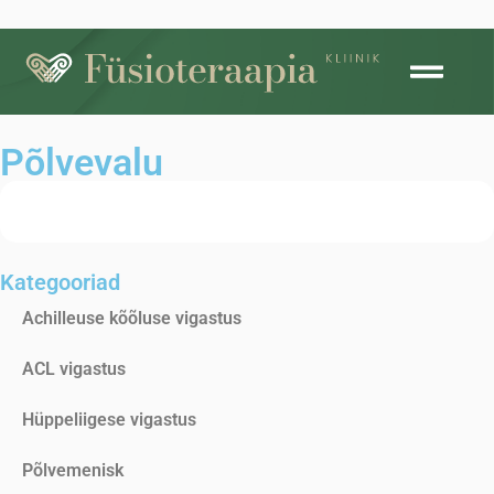
Põlvevalu
Tule vastuvõtule
Kategooriad
Achilleuse kõõluse vigastus
ACL vigastus
Hüppeliigese vigastus
Põlvemenisk