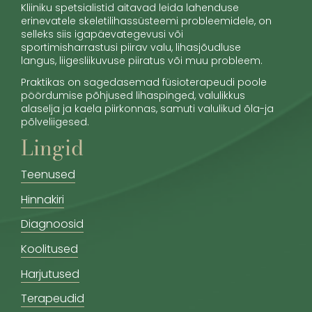
Kliiniku spetsialistid aitavad leida lahenduse
erinevatele skeletilihassüsteemi probleemidele, on
selleks siis igapäevategevusi või
sportimisharrastusi piirav valu, lihasjõudluse
langus, liigesliikuvuse piiratus või muu probleem.
Praktikas on sagedasemad füsioterapeudi poole
pöördumise põhjused lihaspinged, valulikkus
alaselja ja kaela piirkonnas, samuti valulikud õla-ja
põlveliigesed.
Lingid
Teenused
Hinnakiri
Diagnoosid
Koolitused
Harjutused
Terapeudid