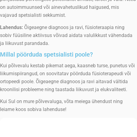
on autoimmuunsed või ainevahetuslikud haigused, mis
vajavad spetsialisti sekkumist.
Lahendus:
Õigeaegne diagnoos ja ravi, füsioteraapia ning
sobiv füüsiline aktiivsus võivad aidata valulikkust vähendada
ja liikuvust parandada.
Millal pöörduda spetsialisti poole?
Kui põlvevalu kestab pikemat aega, kaasneb turse, punetus või
liikumispiirangud, on soovitatav pöörduda füsioterapeudi või
ortopeedi poole. Õigeaegne diagnoos ja ravi aitavad vältida
kroonilisi probleeme ning taastada liikuvust ja elukvaliteeti.
Kui Sul on mure põlvevaluga, võta meiega ühendust ning
leiame koos sobiva lahenduse!
Broneeri aeg
hindamiseks