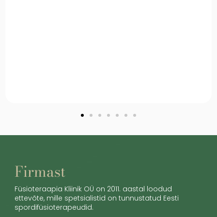
Firmast
Füsioteraapia Kliinik OÜ on 2011. aastal loodud
ettevõte, mille spetsialistid on tunnustatud Eesti
spordifüsioterapeudid.