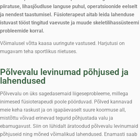
piiratuse, lihasjõudluse languse puhul, operatsioonide eelselt
ja nendest taastumisel. Füsioterapeut aitab leida lahenduse
istuvast tööst tingitud vaevuste ja muude skeletilihassüsteemi
probleemide korral.
Võimalusel võtta kaasa uuringute vastused. Harjutusi on
mugavam teha sportlikus riietuses.
Põlvevalu levinumad põhjused ja
lahendused
Põlvevalu on üks sagedasemaid liigeseprobleeme, millega
inimesed füsioterapeudi poole pöörduvad. Põlved kannavad
meie keha raskust ja on igapäevaselt suure koormuse all,
mistõttu võivad erinevad tegurid põhjustada valu ja
ebamugavust. Siin on lühidalt äratoodud põlvevalu levinumaid
põhjuseid ning mõned võimalikud lahendused. Enamasti saab