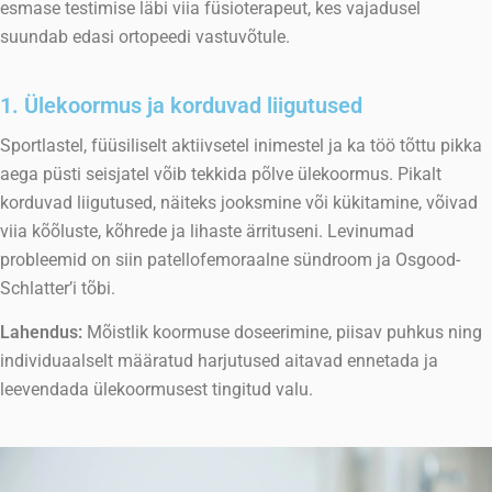
esmase testimise läbi viia füsioterapeut, kes vajadusel
suundab edasi ortopeedi vastuvõtule.
1. Ülekoormus ja korduvad liigutused
Sportlastel, füüsiliselt aktiivsetel inimestel ja ka töö tõttu pikka
aega püsti seisjatel võib tekkida põlve ülekoormus. Pikalt
korduvad liigutused, näiteks jooksmine või kükitamine, võivad
viia kõõluste, kõhrede ja lihaste ärrituseni. Levinumad
probleemid on siin patellofemoraalne sündroom ja Osgood-
Schlatter’i tõbi.
Lahendus:
Mõistlik koormuse doseerimine, piisav puhkus ning
individuaalselt määratud harjutused aitavad ennetada ja
leevendada ülekoormusest tingitud valu.